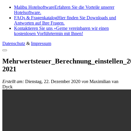
Malibu Hotelsoftware
Erfahren Sie die Vorteile unserer
Hotelsoftware.
FAQs & Fragenkatalog
Hier finden Sie Downloads und
Antworten auf Ihre Fragen.
Kontaktieren Sie uns »
Gerne vereinbaren wir einen
kostenlosen Vorführtermin mit Ihnen!
Datenschutz
&
Impressum
Mehrwertsteuer_Berechnung_einstellen_2
2021
Erstellt am:
Dienstag, 22. Dezember 2020
von
Maximilian van
Dyck